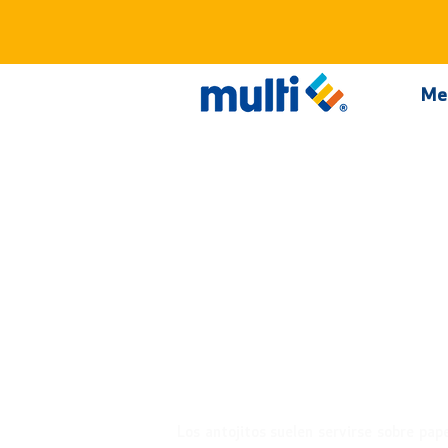
Me
¿Qué antoj
quieres
empacar h
Los antojitos suelen servirse sobre pap