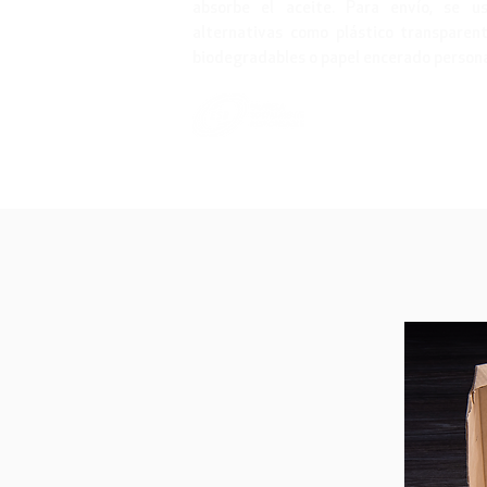
absorbe el aceite. Para envío, se u
alternativas como plástico transparent
biodegradables o papel encerado persona