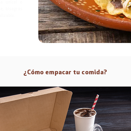
sa unicel o
e, bisagras
lizable.
¿Cómo empacar tu comida?