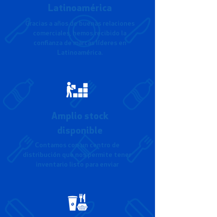
Latinoamérica
Gracias a años de buenas relaciones
comerciales, hemos recibido la
confianza de marcas líderes en
Latinoamérica.
Amplio stock
disponible
Contamos con un centro de
distribución que nos permite tener
inventario listo para enviar