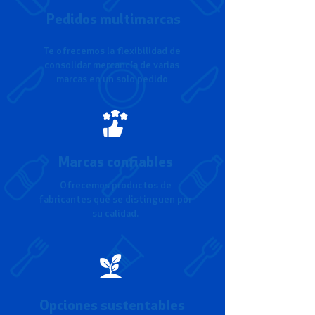
Pedidos multimarcas
Te ofrecemos la flexibilidad de
consolidar mercancía de varias
marcas en un solo pedido
Marcas confiables
Ofrecemos productos de
fabricantes que se distinguen por
su calidad.
Opciones sustentables