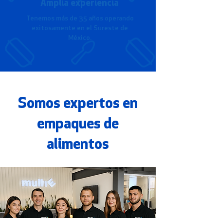
Amplia experiencia
Tenemos más de 35 años operando
exitosamente en el Sureste de
México.
Somos expertos en
empaques de
alimentos