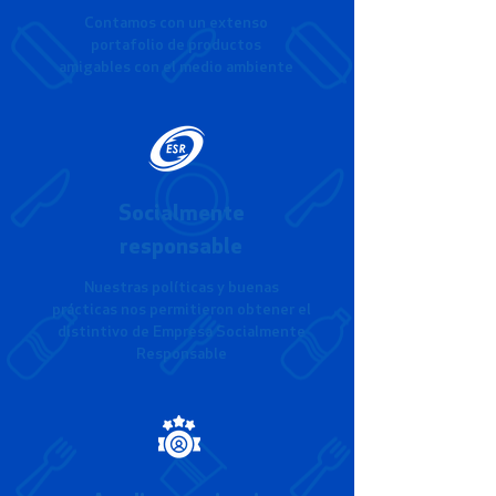
Contamos con un extenso
portafolio de productos
amigables con el medio ambiente
Socialmente
responsable
Nuestras políticas y buenas
prácticas nos permitieron obtener el
distintivo de Empresa Socialmente
Responsable