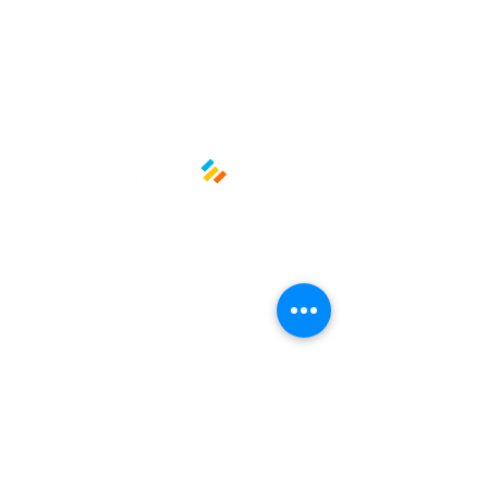
Políticas y privacidad
Avisos de privacidad
Términos y condiciones
La empresa
Nosotros
Manos al planeta
Atención al cliente
Contacto