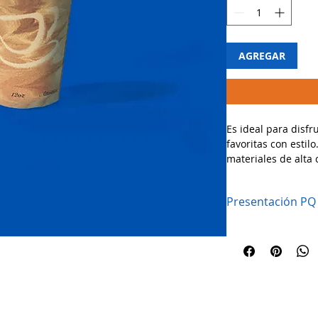
AGREGAR
Es ideal para disfr
favoritas con estil
materiales de alta 
mantener la temper
experiencia única a
Presentación PQ
🔹 Usos recomenda
✔ Perfecto para café
bebidas calientes.
✔ Ideal para oficina
✔ Una excelente op
porciones individua
¡Disfruta de una e