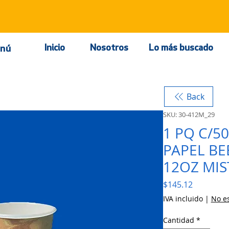
Inicio
Nosotros
Lo más buscado
nú
Back
SKU: 30-412M_29
1 PQ C/5
PAPEL BE
12OZ MIS
Precio
$145.12
IVA incluido
|
No es
Cantidad
*