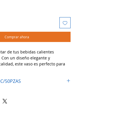
Comprar ahora
utar de tus bebidas calientes
o. Con un diseño elegante y
calidad, este vaso es perfecto para
atura de tus bebidas y brindar una
 tus clientes.
 C/50PZAS
dos:
, té, chocolate caliente y otras
s, cafeterías, catering y eventos.
ción para degustaciones o
les de bebidas calientes.
xperiencia cómoda y elegante! ☕🔥