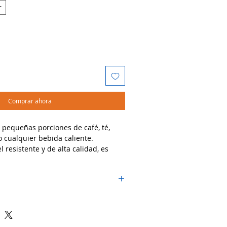
r
Comprar ahora
r pequeñas porciones de café, té,
o cualquier bebida caliente.
 resistente y de alta calidad, es
ener la temperatura de tus bebidas
.
dos:
, té, chocolate caliente y otras
s, cafeterías, eventos y catering.