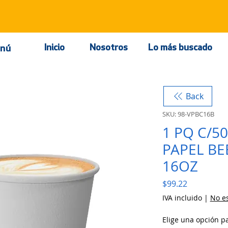
Inicio
Nosotros
Lo más buscado
nú
Back
SKU: 98-VPBC16B
1 PQ C/5
PAPEL BE
16OZ
Precio
$99.22
IVA incluido
|
No es
Elige una opción p