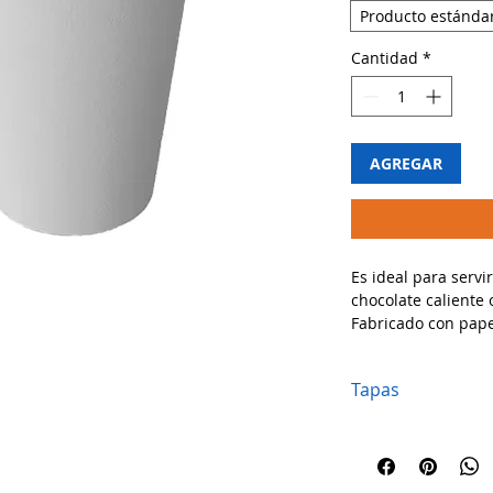
Producto estánda
Cantidad
*
AGREGAR
Es ideal para servi
chocolate caliente 
Fabricado con papel
perfecto para mant
y evitar filtraciones
Tapas
🔹 Usos recomenda
30-TLB316
✔ Perfecto para café
30-TLP316
bebidas calientes.
✔ Ideal para oficina