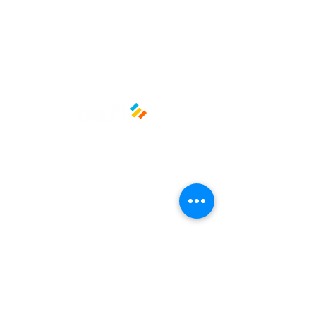
comodidad y calidad de nuestros
vasos térmicos blancos! ☕🔥
Capacidad: 6 oz
Material: Poliestireno expandido
Políticas y privacidad
Avisos de privacidad
Términos y condiciones
La empresa
Nosotros
Manos al planeta
Atención al cliente
Contacto