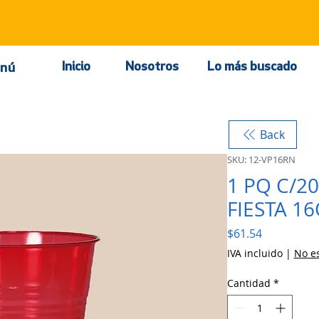
Inicio
Nosotros
Lo más buscado
nú
Back
SKU: 12-VP16RN
1 PQ C/2
FIESTA 1
Precio
$61.54
IVA incluido
|
No es
Cantidad
*