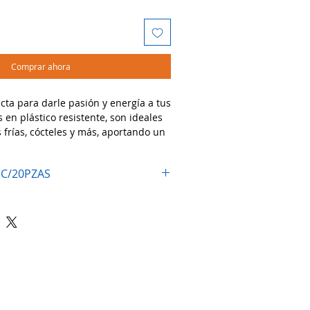
Comprar ahora
cta para darle pasión y energía a tus
 en plástico resistente, son ideales
 frías, cócteles y más, aportando un
destaca en cualquier celebración.
 C/20PZAS
dos:
frescos, jugos, cócteles y bebidas
as temáticas, eventos al aire libre,
 para celebraciones nocturnas o con
s brillen con la intensidad y fuerza
rojo neón! 🍹❤️✨
Atención al cliente