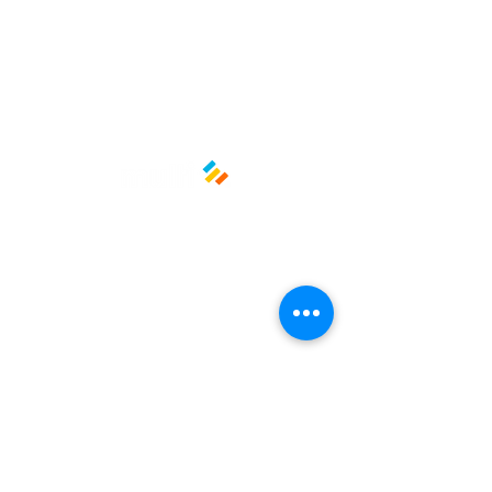
Políticas y privacidad
Avisos de privacidad
Términos y condiciones
La empresa
Nosotros
Manos al planeta
Atención al cliente
Contacto