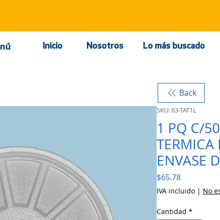
Inicio
Nosotros
Lo más buscado
nú
Back
SKU: 63-TAT1L
1 PQ C/5
TERMICA 
ENVASE D
Precio
$65.78
IVA incluido
|
No es
Cantidad
*