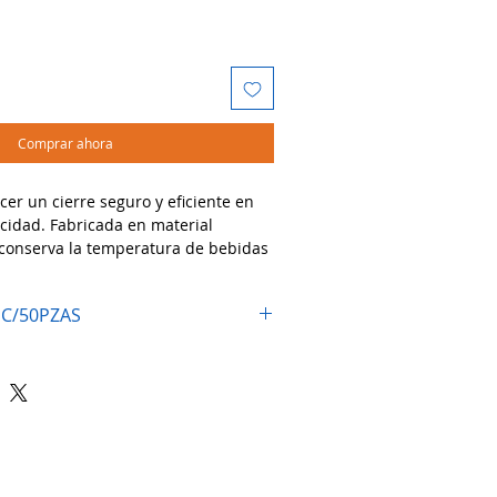
Comprar ahora
er un cierre seguro y eficiente en
cidad. Fabricada en material
, conserva la temperatura de bebidas
tes por más tiempo. Su diseño
 el transporte sin derrames.
 C/50PZAS
dos:
 como café, chocolate o atole
ara llevar
as y servicios de comida para llevar
ener el contenido caliente y seguro
te.
reno comprimido