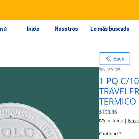
Inicio
Nosotros
Lo más buscado
nú
Back
SKU: 60-12EL
1 PQ C/1
TRAVELER
TERMICO
Precio
$198.86
IVA incluido
|
No es
Cantidad
*