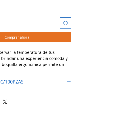
Comprar ahora
ervar la temperatura de tus
y brindar una experiencia cómoda y
u boquilla ergonómica permite un
esidad de quitar la tapa.
dos:
 C/100PZAS
té o chocolate caliente
var en cafeterías y restaurantes
as y eventos
ión para mantener la temperatura de
ar una presentación sofisticada.