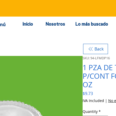
Inicio
Nosotros
Lo más buscado
nú
Back
SKU: 94-LFMDP16
1 PZA DE
P/CONT F
OZ
Price
$9.73
IVA Included
|
No e
Quantity
*