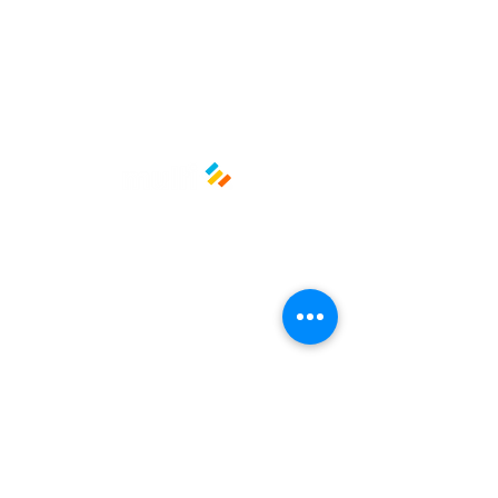
bucket de 54 a 85 onzas
Políticas y privacidad
Avisos de privacidad
Términos y condiciones
La empresa
Nosotros
Manos al planeta
Atención al cliente
Contacto