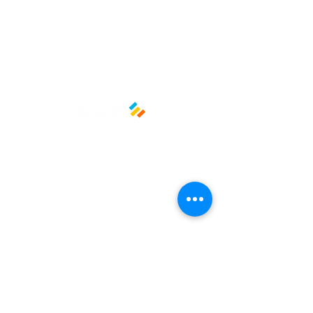
Políticas y privacidad
Avisos de privacidad
Términos y condiciones
La empresa
Nosotros
Manos al planeta
Atención al cliente
Contacto