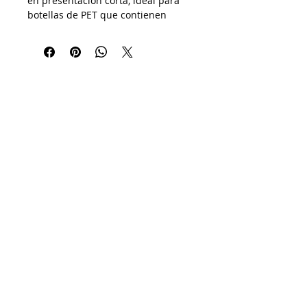
en presentación corta, ideal para
botellas de PET que contienen
líquidos como agua, jugos, salsas o
productos de limpieza. Fabricada
en plástico resistente de grado
alimenticio, garantiza un cierre
seguro y hermético.
🔹 Usos recomendados:
✔ Agua purificada y bebidas
embotelladas
✔ Jugos, concentrados y líquidos
alimenticios
✔ Productos de uso industrial o
doméstico en envase PET
Diámetro: 28 mm
Color: Blanco
Tipo de cierre: Rosca corta