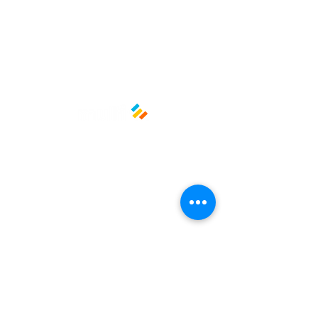
Medida: 25 cm de largo
Material: Madera
Políticas y privacidad
Avisos de privacidad
Términos y condiciones
La empresa
Nosotros
Manos al planeta
Atención al cliente
Contacto