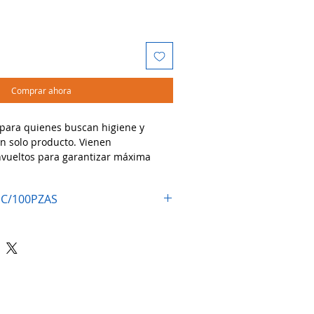
Comprar ahora
 para quienes buscan higiene y
un solo producto. Vienen
vueltos para garantizar máxima
ara servicios de alimentos y bebidas
ados en material compostable y eco-
 C/100PZAS
esistencia y comodidad sin dañar el
dos:
o jugos, licuados, tés helados y
staurantes, cafeterías, food trucks y