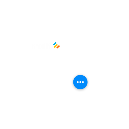
Medida: 12 cm diámetro
Material: Papel
Políticas y privacidad
Avisos de privacidad
Términos y condiciones
La empresa
Nosotros
Manos al planeta
Atención al cliente
Contacto