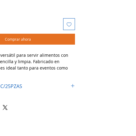
Comprar ahora
ersátil para servir alimentos con
ncilla y limpia. Fabricado en
, es ideal tanto para eventos como
uscan practicidad sin sacrificar
 C/25PZAS
dos:
s, reuniones y eventos formales o
staurantes, fondas, comedores y
aterings o como vajilla de uso diario
os fríos o calientes
ca, reutilizable y económica para