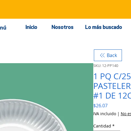
Inicio
Nosotros
Lo más buscado
nú
Back
SKU: 12-PP140
1 PQ C/2
PASTELER
#1 DE 12
Precio
$26.07
IVA incluido
|
No es
Cantidad
*