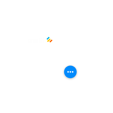
Políticas y privacidad
Avisos de privacidad
Términos y condiciones
La empresa
Nosotros
Manos al planeta
Atención al cliente
Contacto