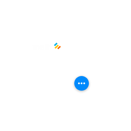
trucks y panaderías
Una opción funcional y segura para
proteger tus alimentos y ofrecer
una mejor experiencia a tus
clientes.
Medidas: 15 cm x 15 cm
Material: Papel grado alimenticio
Políticas y privacidad
Avisos de privacidad
Términos y condiciones
La empresa
Nosotros
Manos al planeta
Atención al cliente
Contacto