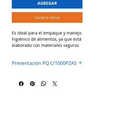
AGREGAR
Comprar ahora
Es ideal para el empaque y manejo
higiénico de alimentos, ya que está
elaborado con materiales seguros
para el contacto directo con
productos comestibles. Es
Presentación PQ C/1000PZAS
resistente a grasas y humedad, lo
que lo hace perfecto para
mantener la presentación y
frescura de los alimentos.
🔹 Usos recomendados:
✔ Envoltura de hamburguesas,
tortas, tacos y sándwiches
✔ Separador de carnes frías,
quesos y repostería
✔ Forro para canastas, charolas o
cajas de comida
✔ Ideal para restaurantes, food