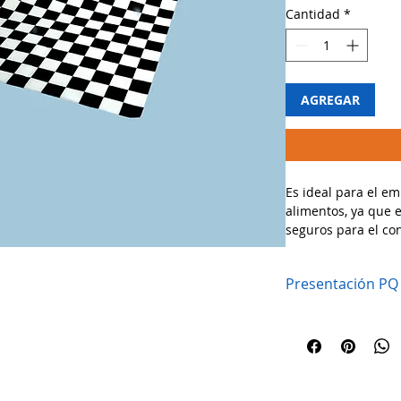
Cantidad
*
AGREGAR
Es ideal para el e
alimentos, ya que 
seguros para el co
comestibles. Es re
lo hace perfecto p
Presentación PQ
frescura de los ali
🔹 Usos recomenda
✔ Envoltura de ham
sándwiches
✔ Separador de car
✔ Forro para canas
✔ Ideal para restau