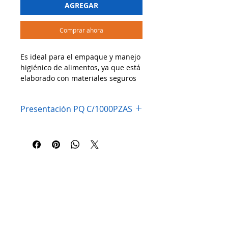
AGREGAR
Comprar ahora
Es ideal para el empaque y manejo
higiénico de alimentos, ya que está
elaborado con materiales seguros
para el contacto directo con
productos comestibles. Es
Presentación PQ C/1000PZAS
resistente a grasas y humedad, lo
que lo hace perfecto para
mantener la presentación y
frescura de los alimentos.
🔹 Usos recomendados:
✔ Envoltura de hamburguesas,
tortas, tacos y sándwiches
✔ Separador de carnes frías,
quesos y repostería
✔ Forro para canastas, charolas o
cajas de comida
✔ Ideal para restaurantes, food