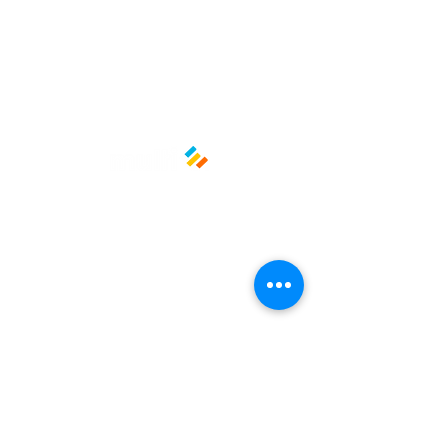
trucks y panaderías
Una opción funcional y segura para
proteger tus alimentos y ofrecer
una mejor experiencia a tus
clientes.
Medidas: 30 cm x 30 cm
Material: Papel grado alimenticio
Políticas y privacidad
Avisos de privacidad
Términos y condiciones
La empresa
Nosotros
Manos al planeta
Atención al cliente
Contacto