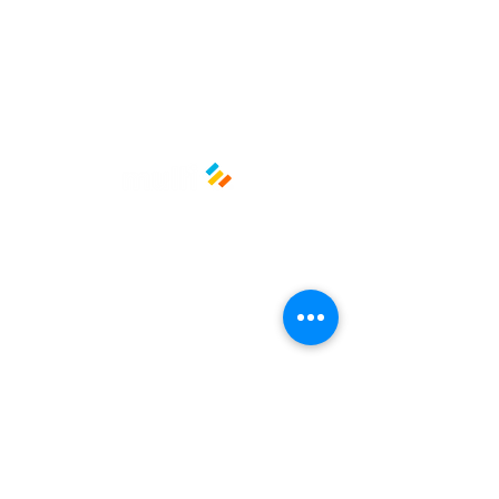
Políticas y privacidad
Avisos de privacidad
Términos y condiciones
La empresa
Nosotros
Manos al planeta
Atención al cliente
Contacto