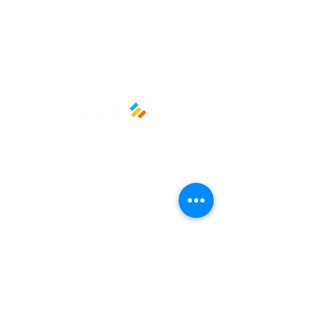
Políticas y privacidad
Avisos de privacidad
Términos y condiciones
La empresa
Nosotros
Manos al planeta
Atención al cliente
Contacto