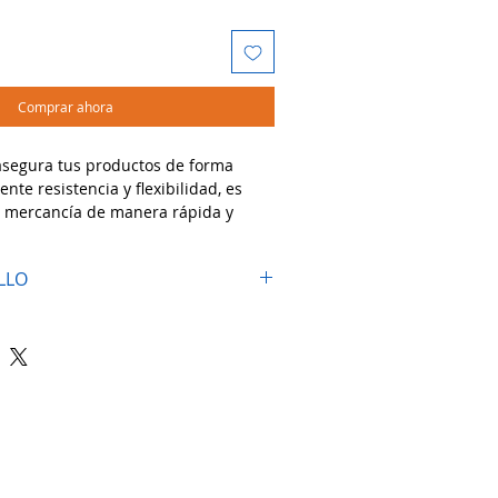
Comprar ahora
asegura tus productos de forma
ente resistencia y flexibilidad, es
r mercancía de manera rápida y
l facilita la identificación de
una capa extra de protección visual.
LLO
dos:
ción de cajas, tarimas y productos
zas, almacenes, centros de
os.
d a las cargas y protege contra
manipulación.
esos de embalaje con calidad y
onal! 📦🔵💪
Atención al cliente