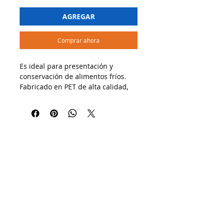
AGREGAR
Comprar ahora
Es ideal para presentación y
conservación de alimentos fríos.
Fabricado en PET de alta calidad,
ofrece excelente transparencia y
resistencia, realzando la apariencia
del contenido.
🔹 Usos recomendados:
✔ Perfecto para postres, gelatinas,
frutas picadas, yogur, ensaladas
frías y snacks.
✔ Ideal para heladerías,
reposterías, tiendas de
conveniencia y delivery.
✔ Excelente opción para productos