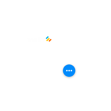
exhibidos en refrigeración.
¡Resalta tus productos con una
presentación limpia, segura y
profesional! 🍓🍨🥝
Temperatura: Frío
Capacidad: 12 oz (Aprox. 355 ml)
Material: PET (tereftalato de
polietileno)
Políticas y privacidad
Avisos de privacidad
Términos y condiciones
La empresa
Nosotros
Manos al planeta
Atención al cliente
Contacto