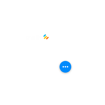
Material: Poliestireno comprimido
Políticas y privacidad
Avisos de privacidad
Términos y condiciones
La empresa
Nosotros
Manos al planeta
Atención al cliente
Contacto