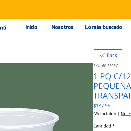
Inicio
Nosotros
Lo más buscado
nú
Back
SKU: 60-550PC
1 PQ C/1
PEQUEÑA
TRANSPAR
Precio
$187.95
IVA incluido
|
No es
Cantidad
*