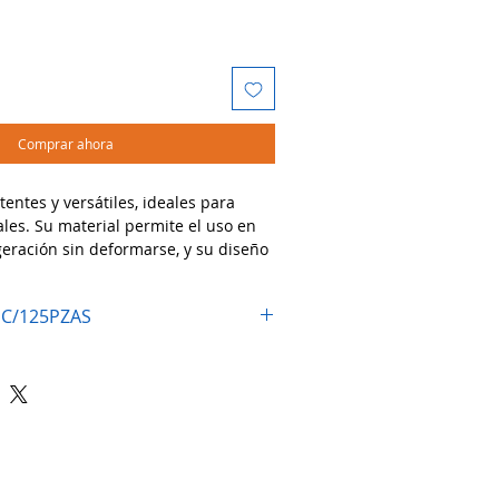
Comprar ahora
tentes y versátiles, ideales para
les. Su material permite el uso en
geración sin deformarse, y su diseño
a la visibilidad del contenido.
dos:
 C/125PZAS
sas, dips, postres, frutas picadas,
 porciones de comida.
os de comida rápida, cafeterías,
p.
ndas y refrigeración, ideal para
ica, práctica y reutilizable para tu
diario! 🍮🥭🥗