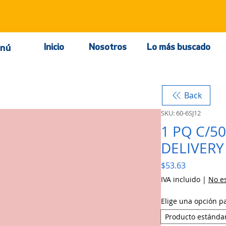
Inicio
Nosotros
Lo más buscado
nú
Back
SKU: 60-6SJ12
1 PQ C/5
DELIVERY
Precio
$53.63
IVA incluido
|
No es
Elige una opción p
Producto estánda