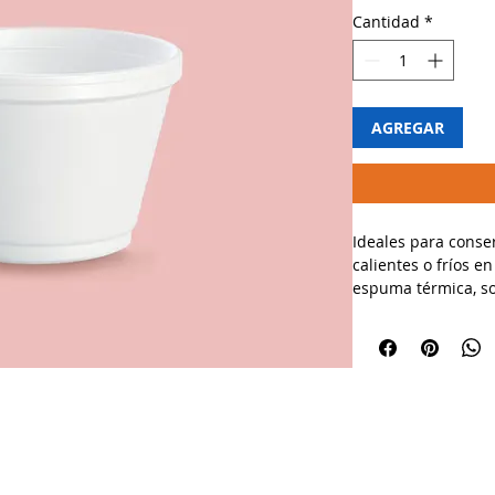
Cantidad
*
AGREGAR
Ideales para conse
calientes o fríos 
espuma térmica, son
para llevar.
🔹 Usos recomenda
✔ Perfecto para ser
porciones de arroz
✔ Ideal para cafete
para llevar y event
✔ Mantiene la tem
Políticas y privacidad
La empresa