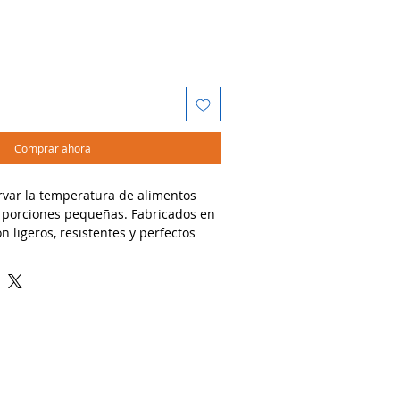
Comprar ahora
rvar la temperatura de alimentos
en porciones pequeñas. Fabricados en
 ligeros, resistentes y perfectos
dos:
vir sopas, caldos, cremas, salsas o
.
rías, fondas, negocios de comida
os.
peratura del alimento por más
Atención al cliente