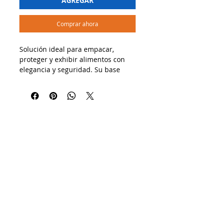
AGREGAR
Comprar ahora
Solución ideal para empacar,
proteger y exhibir alimentos con
elegancia y seguridad. Su base
negra resalta la presentación del
producto, mientras que la tapa
transparente permite una vista
clara del contenido sin necesidad
de abrirlo.
🔹 Usos recomendados:
✔ Perfecto para pasteles, tartas,
postres, cupcakes, charcutería o
alimentos preparados.
✔ Ideal para panaderías,
reposterías, restaurantes, catering
o delivery.
✔ Facilita el transporte, conserva la