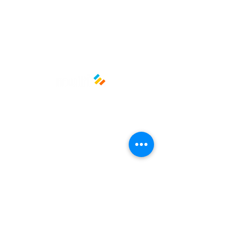
Material: Plástico
Políticas y privacidad
Avisos de privacidad
Términos y condiciones
La empresa
Nosotros
Manos al planeta
Atención al cliente
Contacto