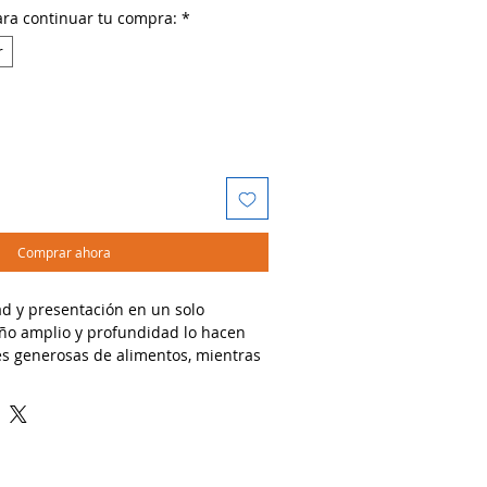
ara continuar tu compra:
*
r
Comprar ahora
d y presentación en un solo
o amplio y profundidad lo hacen
es generosas de alimentos, mientras
 resalta visualmente cualquier
dos:
combinaciones, ensaladas grandes o