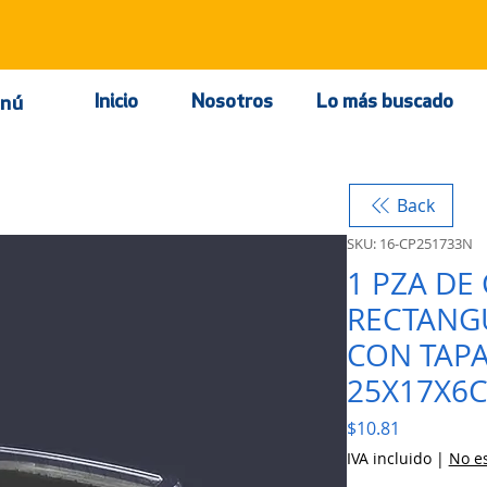
Inicio
Nosotros
Lo más buscado
nú
Back
SKU: 16-CP251733N
1 PZA D
RECTANG
CON TAPA
25X17X6
Precio
$10.81
IVA incluido
|
No es