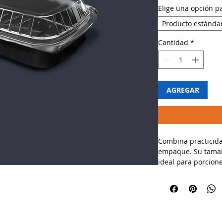
Elige una opción p
Producto estánda
Cantidad
*
AGREGAR
Combina practicida
empaque. Su tamañ
ideal para porcion
que su color negro
platillo.
🔸 Usos recomenda
✔ Platos fuertes, 