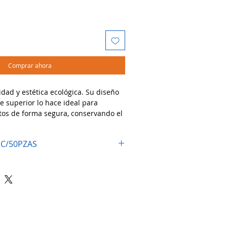
Comprar ahora
dad y estética ecológica. Su diseño
re superior lo hace ideal para
tos de forma segura, conservando el
l contenido.
dos:
 C/50PZAS
 asiática, pasta, ensaladas,
preparados
taurantes, food trucks y eventos
ca y ecológica al unicel y plástico
l y con estilo para entregar
onsabilidad ambiental.