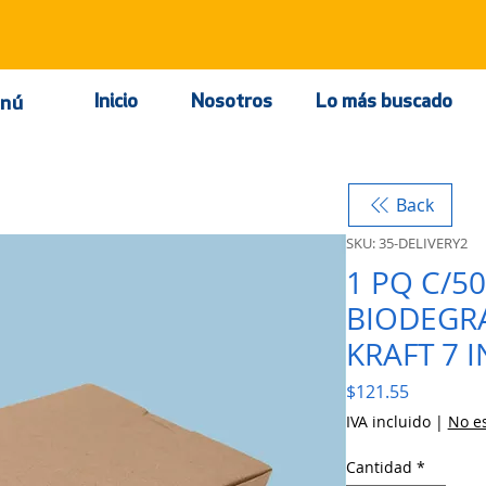
Inicio
Nosotros
Lo más buscado
nú
Back
SKU: 35-DELIVERY2
1 PQ C/5
BIODEGR
KRAFT 7 I
Precio
$121.55
IVA incluido
|
No es
Cantidad
*