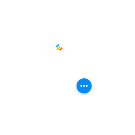
soluciones ecológicas y
estéticamente atractivas.
Capacidad: 66 onzas (Aprox.
1,950ml)
Medidas: 8.5 cm x 6.25 cm x 2.5 cm
Material: Papel
Políticas y privacidad
Avisos de privacidad
Términos y condiciones
La empresa
Nosotros
Manos al planeta
Atención al cliente
Contacto