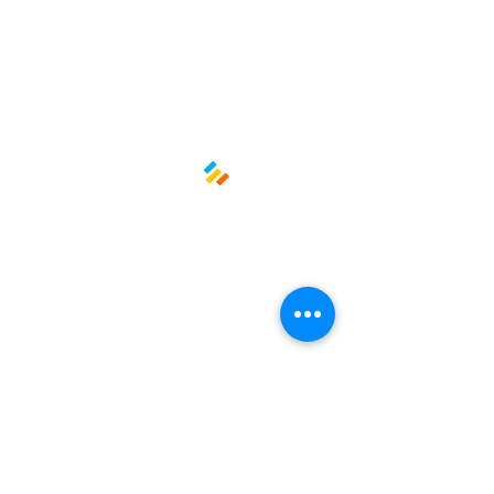
Medidas: Largo 18cm Ancho 13cm
Políticas y privacidad
Avisos de privacidad
Términos y condiciones
La empresa
Nosotros
Manos al planeta
Atención al cliente
Contacto