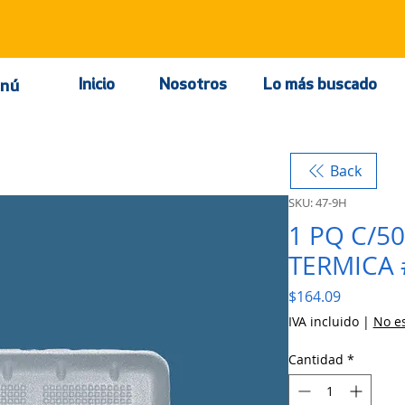
Inicio
Nosotros
Lo más buscado
nú
Back
SKU: 47-9H
1 PQ C/5
TERMICA 
Precio
$164.09
IVA incluido
|
No es
Cantidad
*