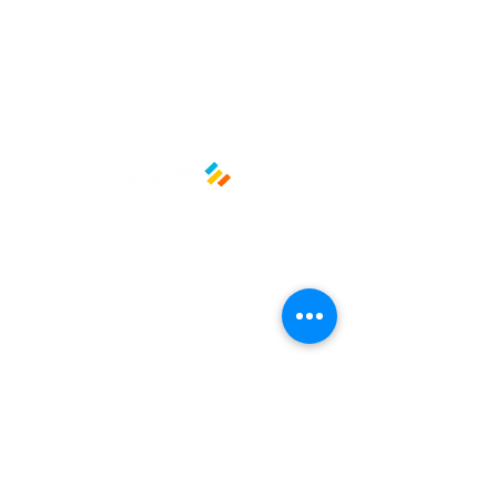
Material: Papel
Marca: Pikpel
Políticas y privacidad
Avisos de privacidad
Términos y condiciones
La empresa
Nosotros
Manos al planeta
Atención al cliente
Contacto