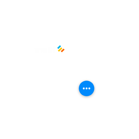
Medidas: 20 x 30cm / Calibre 125
Material: Plástico de baja densidad
(LDPE)
Políticas y privacidad
Avisos de privacidad
Términos y condiciones
La empresa
Nosotros
Manos al planeta
Atención al cliente
Contacto