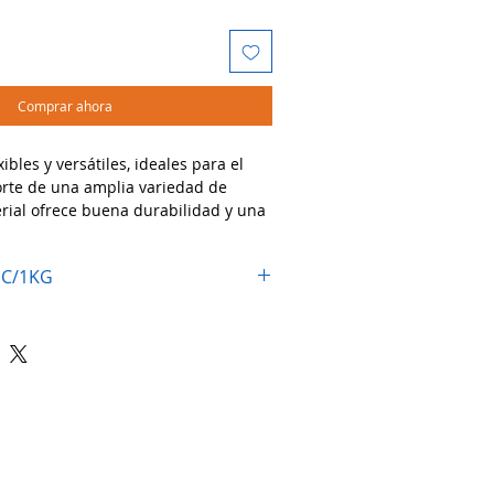
Comprar ahora
xibles y versátiles, ideales para el
rte de una amplia variedad de
rial ofrece buena durabilidad y una
cto, perfecta para usos comerciales e
 C/1KG
dos:
mpacar alimentos, ropa, artículos de
tos a granel.
ermercados, tiendas, mercados,
s y más.
r, almacenar y sellar.
ión práctica y resistente! 🛍️📦🥫
 / Calibre 125
Atención al cliente