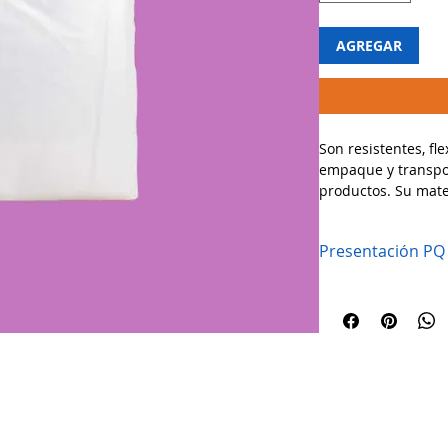
AGREGAR
Son resistentes, fle
empaque y transpo
productos. Su mate
textura suave al ta
industriales.
Presentación PQ
🔹 Usos recomenda
✔ Perfectas para e
ferretería o produc
✔ Ideales para sup
cocinas industriale
✔ Fáciles de maneja
¡Opta por una soluc
Medidas: 30 x 40cm
Políticas y privacidad
La empresa