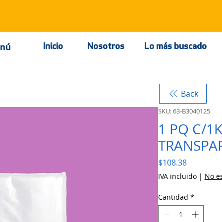
Inicio
Nosotros
Lo más buscado
nú
Back
SKU: 63-B3040125
1 PQ C/1
TRANSPA
Precio
$108.38
IVA incluido
|
No es
Cantidad
*