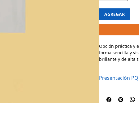
AGREGAR
Opción práctica y 
forma sencilla y vi
brillante y de alta 
contenido mientras 
humedad.
Presentación PQ
🔹 Usos recomenda
✔ Perfectas para ga
recuerdos y más.
✔ Ideales para repo
manualidades y ev
✔ Fáciles de sellar 
cintas.
¡Empaca con clarida
Políticas y privacidad
La empresa