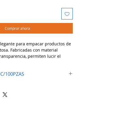
Comprar ahora
elegante para empacar productos de
stosa. Fabricadas con material
transparencia, permiten lucir el
lo protegen del polvo y la
 C/100PZAS
dos:
lletas, chocolates, dulces, papelería,
stería, tiendas de regalos,
entos.
con listones, etiquetas, stickers o
d y estilo! 🍬📎🎁
Atención al cliente