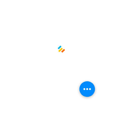
Políticas y privacidad
Avisos de privacidad
Términos y condiciones
La empresa
Nosotros
Manos al planeta
Atención al cliente
Contacto