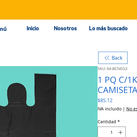
Inicio
Nosotros
Lo más buscado
nú
Back
SKU: 64-BCNEG3
1 PQ C/1
CAMISETA
Precio
$85.12
IVA incluido
|
No es
Cantidad
*