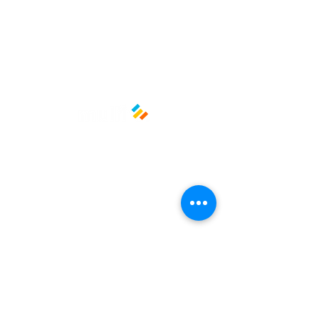
¡Dale visibilidad y funcionalidad a
tu empaque! 🛍️🍊💼
Medidas: 90cm x 120cm
Material: Plástico de alta densidad
(HDPE)
Políticas y privacidad
Avisos de privacidad
Términos y condiciones
La empresa
Nosotros
Manos al planeta
Atención al cliente
Contacto