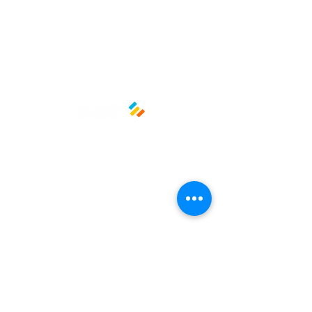
¡Seguridad, resistencia y
practicidad en una sola bolsa! 🖤🧰
🗑️
Medidas: 90 cm x 1200 cm / Calibre
300
Material: Polietileno de baja
densidad (PEBD)
Políticas y privacidad
Avisos de privacidad
Términos y condiciones
La empresa
Nosotros
Manos al planeta
Atención al cliente
Contacto