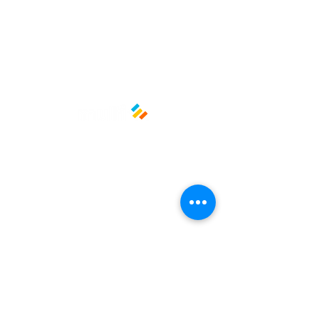
Medidas: 35cm x 50cm
Material: Plástico de alta densidad
(HDPE)
Políticas y privacidad
Avisos de privacidad
Términos y condiciones
La empresa
Nosotros
Manos al planeta
Atención al cliente
Contacto