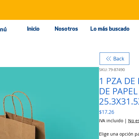
Inicio
Nosotros
Lo más buscado
nú
Back
SKU: 79-87490
1 PZA DE
DE PAPEL
25.3X31.
Precio
$17.26
IVA incluido
|
No es
Elige una opción p