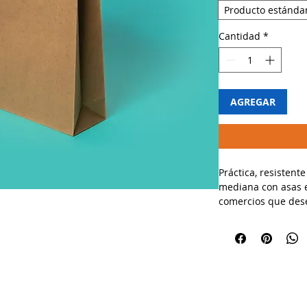
Producto estánda
Cantidad
*
AGREGAR
Práctica, resistente
mediana con asas e
comercios que dese
profesional.
🔹 Usos recomenda
✔ Tiendas de ropa, 
regalos.
✔ Ideal para entreg
de productos medi