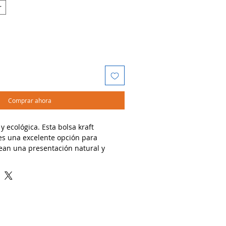
r
Comprar ahora
 y ecológica. Esta bolsa kraft
s una excelente opción para
an una presentación natural y
dos:
panaderías, cafés, librerías y
as, pedidos para llevar y envoltura
anos.