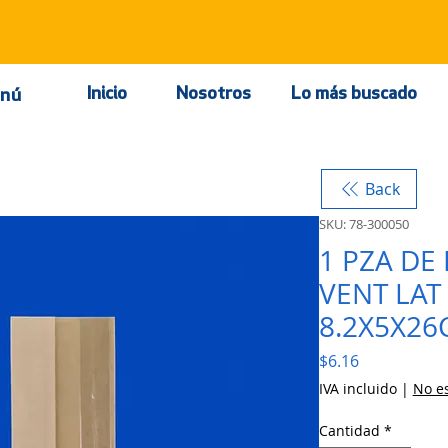
Inicio
Nosotros
Lo más buscado
nú
Back
SKU: 78-300050
1 PZA DE
VENT LAT
8.2X5X2
Precio
$6.16
IVA incluido
|
No es
Cantidad
*