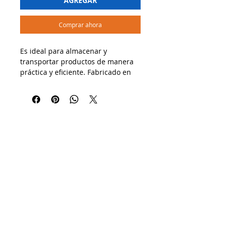
AGREGAR
Comprar ahora
Es ideal para almacenar y
transportar productos de manera
práctica y eficiente. Fabricado en
plástico resistente, es perfecto para
mantener la seguridad y
organización de tus artículos. Su
tamaño compacto y diseño
duradero lo hacen perfecto para
almacenar productos alimenticios.
🔹 Usos recomendados:
✔ Almacenaje de alimentos,
productos para llevar o en
porciones.
✔ Ideal para restaurantes,
supermercados y catering.
¡Organiza y transporta con