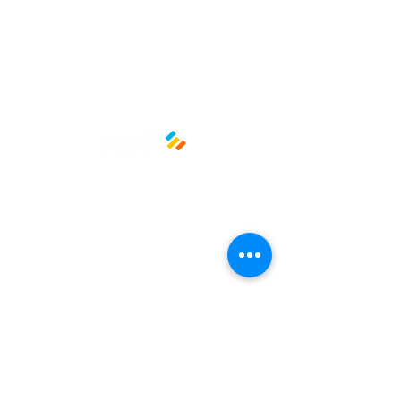
facilidad! 📦💪
Medidas: 23 cm x 20 cm x 8 cm
Material: Plástico
Políticas y privacidad
Avisos de privacidad
Términos y condiciones
La empresa
Nosotros
Manos al planeta
Atención al cliente
Contacto