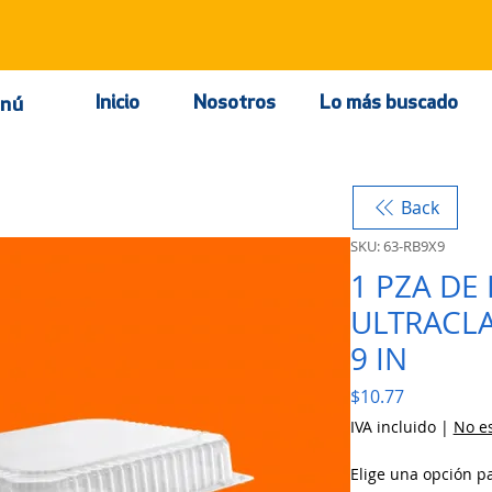
Inicio
Nosotros
Lo más buscado
nú
Back
SKU: 63-RB9X9
1 PZA DE
ULTRACLA
9 IN
Precio
$10.77
IVA incluido
|
No es
Elige una opción p