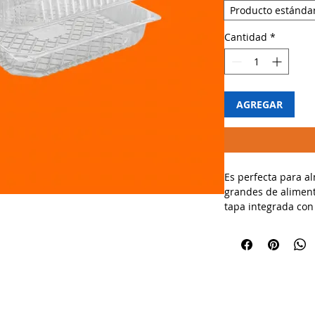
Producto estánda
Cantidad
*
AGREGAR
Es perfecta para a
grandes de alimen
tapa integrada con 
evita derrames, mi
permite exhibir el 
🔹 Usos recomenda
✔ Ideal para postre
preparados y cater
✔ Perfecta para res