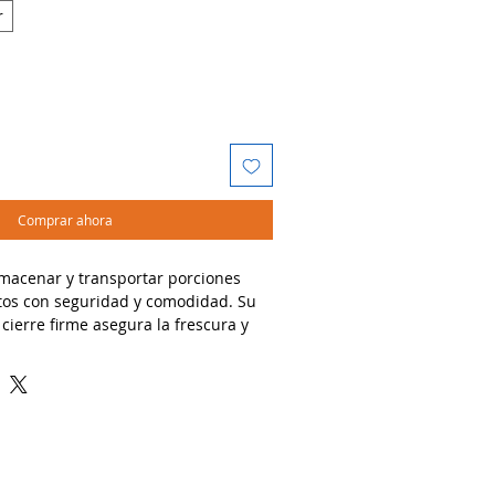
r
Comprar ahora
lmacenar y transportar porciones
tos con seguridad y comodidad. Su
cierre firme asegura la frescura y
entras su diseño transparente
contenido de forma atractiva.
dos:
s grandes, ensaladas, platillos
ing.
taurantes, food trucks y servicios de