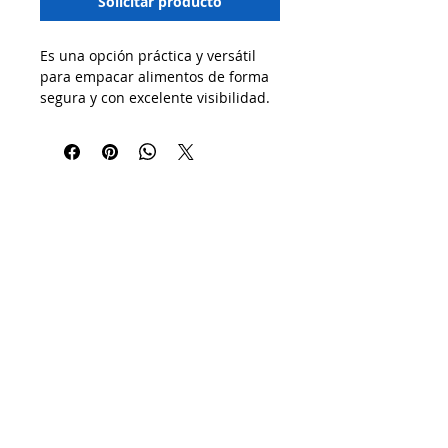
Solicitar producto
Es una opción práctica y versátil
para empacar alimentos de forma
segura y con excelente visibilidad.
Su diseño con tapa unida (tipo
bisagra) facilita el cerrado y
apertura, asegurando un
transporte limpio y eficiente.
🔹 Usos recomendados:
✔ Ideal para empacar postres,
panqués, ensaladas o porciones
individuales.
✔ Perfecta para negocios de
repostería, cafeterías, catering o
comida para llevar.
✔ Resalta la presentación gracias a
su acabado ultra transparente.
¡Empaca con funcionalidad y estilo!
🍰🥗✨