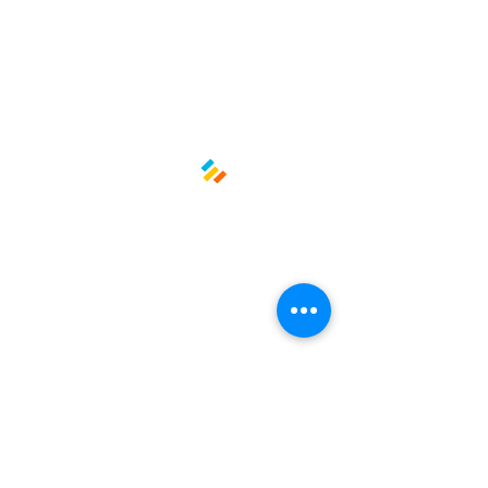
Medidas: 23.3 x 12.3 x 4.5 cm
Material: Poliestireno Biorientado
(OPS)
Políticas y privacidad
Avisos de privacidad
Términos y condiciones
La empresa
Nosotros
Manos al planeta
Atención al cliente
Contacto