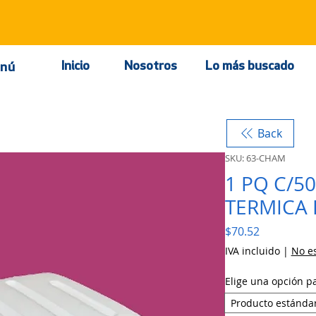
Inicio
Nosotros
Lo más buscado
nú
Back
SKU: 63-CHAM
1 PQ C/5
TERMICA B
Precio
$70.52
IVA incluido
|
No es
Elige una opción p
Producto estánda