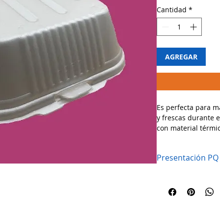
Cantidad
*
AGREGAR
Es perfecta para 
y frescas durante e
con material térmic
temperatura ideal 
textura ni sabor.
Presentación PQ
🔹 Usos recomenda
✔ Empaque para ha
calientes.
✔ Ideal para restau
entrega.