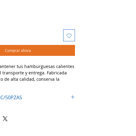
Comprar ahora
mantener tus hamburguesas calientes
l transporte y entrega. Fabricada
o de alta calidad, conserva la
de tus alimentos sin perder su
 C/50PZAS
dos:
mburguesas, tortas y sandwiches
rantes, food trucks y servicios de